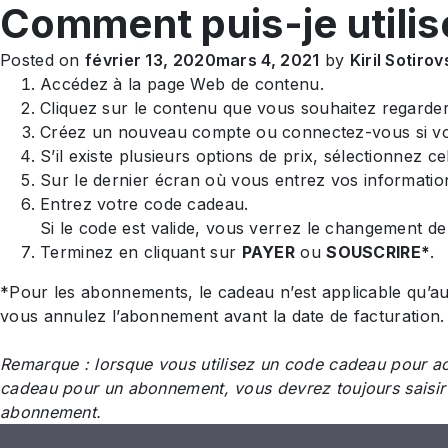
Comment puis-je utili
|
Aide à l'authentification et a
Posted on
février 13, 2020
mars 4, 2021
by
Kiril Sotirov
Accédez à la page Web de contenu.
Cliquez sur le contenu que vous souhaitez regarder
Créez un nouveau compte ou connectez-vous si vo
S’il existe plusieurs options de prix, sélectionnez c
Sur le dernier écran où vous entrez vos informatio
Entrez votre code cadeau.
Si le code est valide, vous verrez le changement d
Terminez en cliquant sur
PAYER
ou
SOUSCRIRE*
.
*Pour les abonnements, le cadeau n’est applicable qu’au
vous annulez l’abonnement avant la date de facturation.
Remarque : lorsque vous utilisez un code cadeau pour ach
cadeau pour un abonnement, vous devrez toujours saisir 
abonnement.