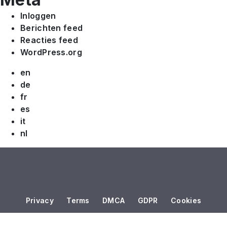
Inloggen
Berichten feed
Reacties feed
WordPress.org
en
de
fr
es
it
nl
Privacy
Terms
DMCA
GDPR
Cookies
Copyright © 2026, JWX All rights reserved.