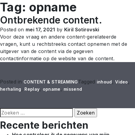
Tag:
opname
NL
Ontbrekende content.
Posted on
mei 17, 2021
by
Kiril Sotirovski
Voor deze vraag en andere content-gerelateerde
vragen, kunt u rechtstreeks contact opnemen met de
uitgever van de content via de gegeven
contactinformatie op de website van de content.
Posted in
Tagged
,
,
CONTENT & STREAMING
inhoud
Video
,
,
,
herhaling
Replay
opname
missend
Zoeken
naar:
Recente berichten
Hoe controleer ik de gegevens van mijn