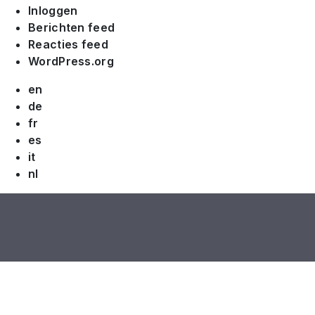
Inloggen
Berichten feed
Reacties feed
WordPress.org
en
de
fr
es
it
nl
Privacy
Terms
DMCA
GDPR
Cookies
Copyright © 2026, JWX All rights reserved.