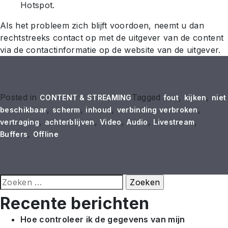
Hotspot.
Als het probleem zich blijft voordoen, neemt u dan
rechtstreeks contact op met de uitgever van de content
via de contactinformatie op de website van de uitgever.
Posted in
Tagged
,
,
CONTENT & STREAMING
fout
kijken
niet
,
,
,
,
beschikbaar
scherm
inhoud
verbinding verbroken
,
,
,
,
,
vertraging
achterblijven
Video
Audio
Livestream
,
Buffers
Offline
Zoeken
naar:
Recente berichten
Hoe controleer ik de gegevens van mijn