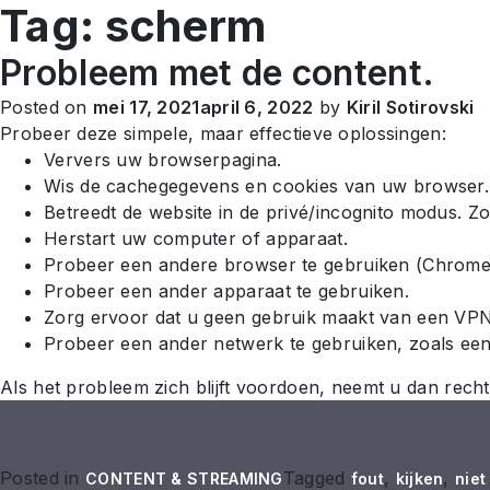
Tag:
scherm
|
Verificatie- en betalingsonde
Probleem met de content.
Posted on
mei 17, 2021
april 6, 2022
by
Kiril Sotirovski
Probeer deze simpele, maar effectieve oplossingen:
Ververs uw browserpagina.
Wis de cachegegevens en cookies van uw browser
Betreedt de website in de privé/incognito modus. Z
Herstart uw computer of apparaat.
Probeer een andere browser te gebruiken (Chrome, M
Probeer een ander apparaat te gebruiken.
Zorg ervoor dat u geen gebruik maakt van een VPN
Probeer een ander netwerk te gebruiken, zoals een
Als het probleem zich blijft voordoen, neemt u dan recht
Posted in
Tagged
,
,
CONTENT & STREAMING
fout
kijken
niet