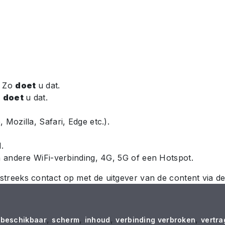
rsteuning
. Zo
doet
u dat.
o
doet
u dat.
ozilla, Safari, Edge etc.).
.
 andere WiFi-verbinding, 4G
, 5G
of een Hotspot.
streeks contact op met de uitgever van de content via de
,
,
,
,
 beschikbaar
scherm
inhoud
verbinding verbroken
vertra